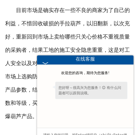
目前市场是确实存在一些不良的商家为了自己的
利益，不惜回收破损的手拉葫芦，以旧翻新，以次充
好，重新回到市场上卖给哪些只关心价格不重视质量
的采购者，结果工地的施工安全隐患重重，这是对工
在线客服
人安全以及对自己不负责的表现，害人害己。对于在
欢迎您的咨询，期待为您服务!
市场上选购防爆电动葫芦我们应货比三家，详细了解
您好呀～很高兴为您服务！😊 有什么问
产品参数，结合自己需要使用防爆电动葫芦的各种参
题都可以跟我说哦。
数和等级，买到适用，防爆等级相符，且价比高的防
爆葫芦产品。