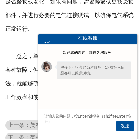
是否磨损或老化。如果有问题，需要修复或更换受损
部件，并进行必要的电气连接调试，以确保电气系统
正常运行。
在线客服
欢迎您的咨询，期待为您服务!
总之，单梁悬挂起重机在使用过程中可能会出现
您好呀～很高兴为您服务！😊 有什么问
各种故障，但只要及时发现问题并采取有效的处理方
题都可以跟我说哦。
法，就能够确保起重机的正常工作和安全运行，提高
您好，在线客服已就位，方便说下需求
吗？我快速帮您对接处理。
工作效率和使用寿命。
上一条：架桥机施工安全控制要点
发送
下一条：架桥机在施工现场需要哪些安全措施？