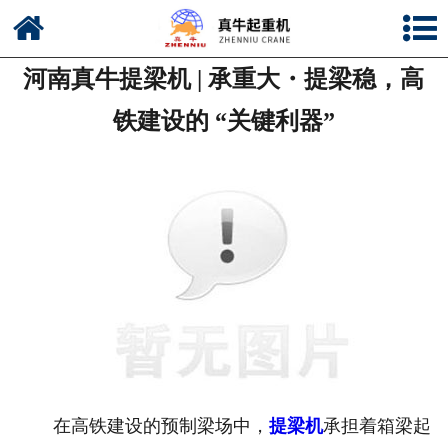
网站首页
河南真牛提梁机 | 承重大・提梁稳，高
公司简介
铁建设的 “关键利器”
新闻中心
产品中心
资质荣誉
公司风采
联系我们
在高铁建设的预制梁场中，
提梁机
承担着箱梁起