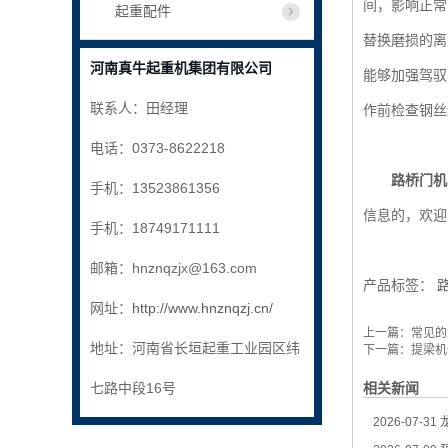
间，影响正常
起重配件
替换磨损的离
河南真牛起重机集团有限公司
能够加强驾驭
联系人：田经理
作前检查钢丝
电话：0373-8622218
路桥门机
手机：13523861356
信息的，欢迎
手机：18749171111
邮箱：hnznqzjx@163.com
产品标签：
网址：
http://www.hnznqzj.cn/
上一篇：
常见的
地址：河南省长垣起重工业园区纬
下一篇：
提梁机
七路中段16号
相关新闻
2026-07-31
龙