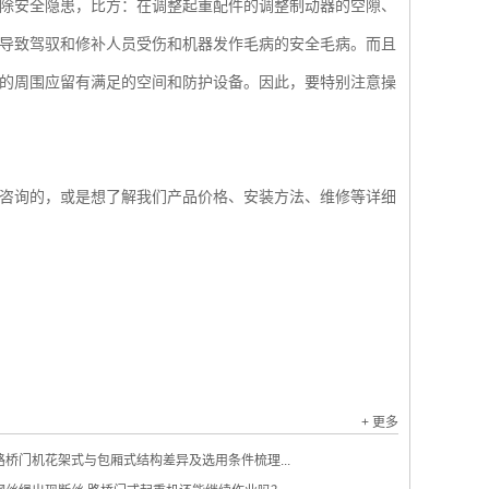
除安全隐患，比方：在调整起重配件的调整制动器的空隙、
导致驾驭和修补人员受伤和机器发作毛病的安全毛病。而且
的周围应留有满足的空间和防护设备。因此，要特别注意操
咨询的，或是想了解我们产品价格、安装方法、维修等详细
+ 更多
路桥门机花架式与包厢式结构差异及选用条件梳理...