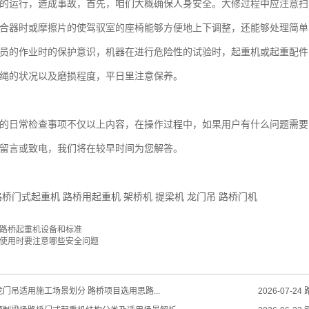
的运行，造成事故，首先，咱们大概确保人身安全。大修过程中应注意扫
合器时或摩擦片的使驾驭室的座椅能够方便地上下调整，还能够处理简单
员的作业时的保护意识，机器在进行危险性的试验时，起重机或起重配件
绳的状况以及磨损程度，平日里注意保养。
的日常检查事项不仅以上内容，在操作过程中，如果用户有什么问题需要
留言或致电，我们将在较早时间为您解答。
路桥门式起重机
路桥用起重机
架桥机
提梁机
龙门吊
路桥门机
路桥起重机设备和标准
使用时要注意哪些安全问题
门吊适用施工场景划分 路桥项目选用思路...
2026-07-24