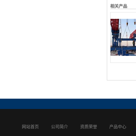
相关产品
网站首页
公司简介
资质荣誉
产品中心