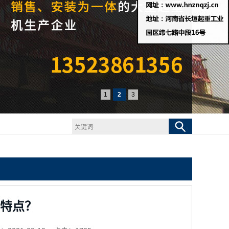
1
2
3
特点？