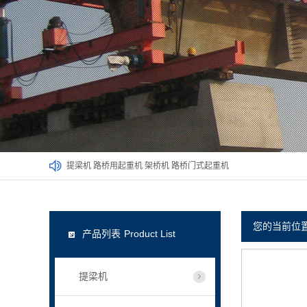
提梁机
路桥用起重机
架桥机
路桥门式起重机
您的当前位
产品列表
Product List
提梁机