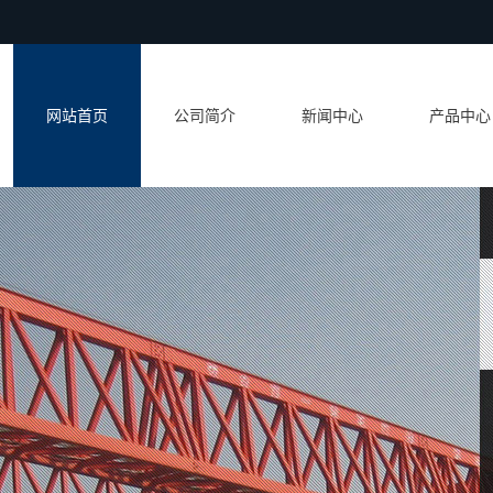
网站首页
公司简介
新闻中心
产品中心