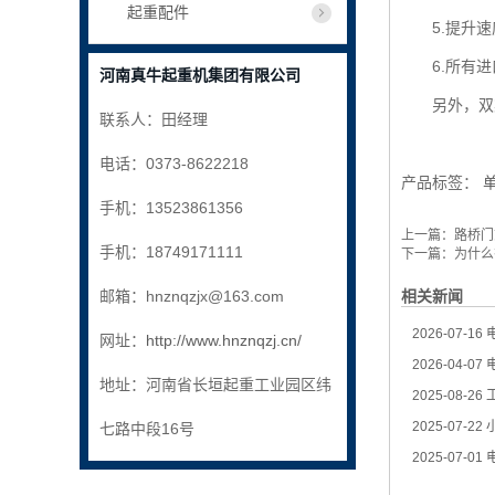
起重配件
5.提升速
6.所有进
河南真牛起重机集团有限公司
另外，双梁
联系人：田经理
电话：0373-8622218
产品标签：
手机：13523861356
上一篇：
路桥门
手机：18749171111
下一篇：
为什么
邮箱：hnznqzjx@163.com
相关新闻
2026-07-16
电
网址：
http://www.hnznqzj.cn/
2026-04-07
电
地址：河南省长垣起重工业园区纬
2025-08-26
工
2025-07-22
小
七路中段16号
2025-07-01
电