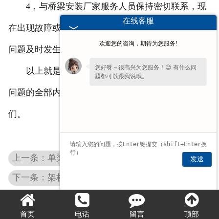
4，与桥梁安装厂家服务人员保持密切联系，现
在线客服
在出现故障或问题，及时与桥梁安装厂家沟通，确保
欢迎您的咨询，期待为您服务!
问题及时发生，无故障运行。
您好呀～很高兴为您服务！😊 有什么问
以上就是关于
架桥机
为什么有人使用会发生安全
题都可以跟我说哦。
问题的全部内容，想要了解更多信息，请持续关注我
们。
上一条：单梁起重机都是有哪些特点？
发送
下一条：架桥机需要定期的做哪些检查？
首页
电话
留言
顶部