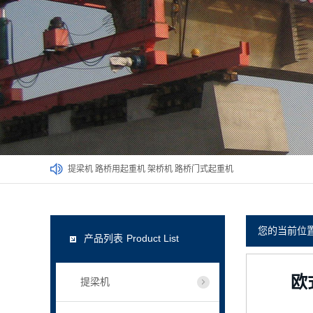
提梁机
路桥用起重机
架桥机
路桥门式起重机
您的当前位
产品列表
Product List
欧
提梁机