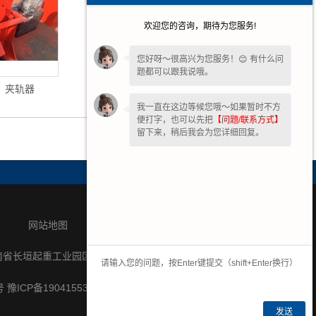
欢迎您的咨询，期待为您服务!
您好呀～很高兴为您服务！😊 有什么问
题都可以跟我说哦。
夹轨器
运梁平车
我一直在这边等候您哦～如果暂时不方
便打字，也可以先把
【问题/联系方式】
留下来，稍后我会为您详细回复。
网站地图
联系我们
南省长垣起重工业园区纬七路中段16号
号
豫ICP备19041553号-1
发送