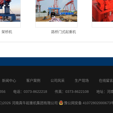
架桥机
路桥门式起重机
新闻中心
客户案例
公司风采
生产现场
在线留言
356
电话：0373-8622218
传真：0373-8622108
地址：河
T(C)2026 河南真牛起重机集团有限公司
豫公网安备 41072802000673