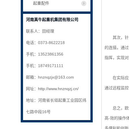
起重配件
河南真牛起重机集团有限公司
联系人：田经理
其次，针对
电话：0373-8622218
的连接。通过
手机：13523861356
指挥，实现对
手机：18749171111
邮箱：hnznqzjx@163.com
在实际应用
通过远程监控
网址：
http://www.hnznqzj.cn/
地址：河南省长垣起重工业园区纬
总之，欧式
七路中段16号
高-效的操作
多便利和创新