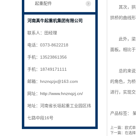
起重配件
其次，拱桥
拱桥的曲线形
河南真牛起重机集团有限公司
联系人：田经理
此外，梁桥
电话：0373-8622218
面板。相比于
手机：13523861356
手机：18749171111
总的来说，
邮箱：hnznqzjx@163.com
的角色，为桥
进行，实现交
网址：
http://www.hnznqzj.cn/
地址：河南省长垣起重工业园区纬
产品标签：
七路中段16号
上一篇：
欧式单
下一篇：
在选择