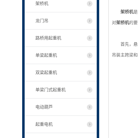
架桥机
架桥机
是
龙门吊
对
架桥机
的要
路桥用起重机
首先，悬索
吊装主跨梁和
单梁起重机
双梁起重机
单梁门式起重机
电动葫芦
起重电机