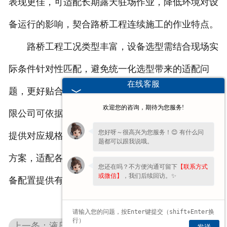
表现更佳，可适配长期露天驻场作业，降低环境对设
备运行的影响，契合路桥工程连续施工的作业特点。
路桥工程工况类型丰富，设备选型需结合现场实
际条件针对性匹配，避免统一化选型带来的适配问
在线客服
题，更好贴合项目长期施工规划。河南真牛起重机有
欢迎您的咨询，期待为您服务!
限公司可依据不同路桥项目的地形环境、施工需求，
您好呀～很高兴为您服务！😊 有什么问
提供对应规格的
架桥机
、
提梁机
、门式起重机等配套
题都可以跟我说哦。
方案，适配各类路桥多工况施工场景，为基建工程设
您还在吗？不方便沟通可留下
【联系方式
或微信】
，我们后续回访。✨
备配置提供有力支撑。
上一条：液压夹轨器适用设备 各类起重设备防风配件