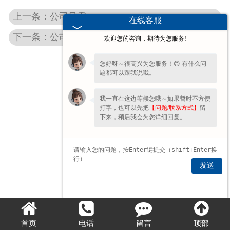
上一条：公司风采
在线客服
下一条：公司风采
欢迎您的咨询，期待为您服务!
您好呀～很高兴为您服务！😊 有什么问
题都可以跟我说哦。
我一直在这边等候您哦～如果暂时不方便
打字，也可以先把
【问题/联系方式】
留
下来，稍后我会为您详细回复。
发送
首页
电话
留言
顶部