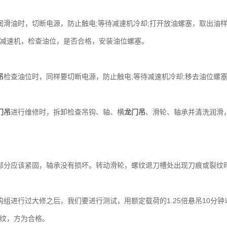
油时，切断电源，防止触电;等待减速机冷却;打开放油螺塞，取出油样
减速机，检查油位，是否合格，安装油位螺塞。
吊
检查油位时，同样要切断电源，防止触电;等待减速机冷却;移去油位螺
门吊
进行维修时，拆卸检查吊钩、轴、横
龙门吊
、滑轮、轴承并清洗润滑
分应该紧固，轴承没有损坏。转动滑轮，螺纹退刀槽处出现刀痕或裂纹
进行过大修之后，我们要进行测试，用额定载荷的1.25倍悬吊10分钟以
纹，方为合格。