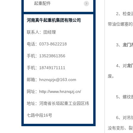
起重配件
2、检查润滑
河南真牛起重机集团有限公司
带油位螺塞的
联系人：田经理
电话：0373-8622218
3、
龙门
手机：13523861356
4、对
龙
手机：18749171111
废。
邮箱：hnznqzjx@163.com
网址：
http://www.hnznqzj.cn/
5、螺纹部
地址：河南省长垣起重工业园区纬
七路中段16号
6、对吊钩组
没有变形、裂