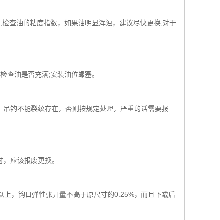
;检查油的粘度指数，如果油明显浑浊，建议尽快更换;对于
塞检查油是否充满;安装油位螺塞。
，吊钩不能裂纹存在，否则按规定处理，严重的话需要报
时，应该报废更换。
上，钩口弹性张开量不高于原尺寸的0.25%，而且下载后