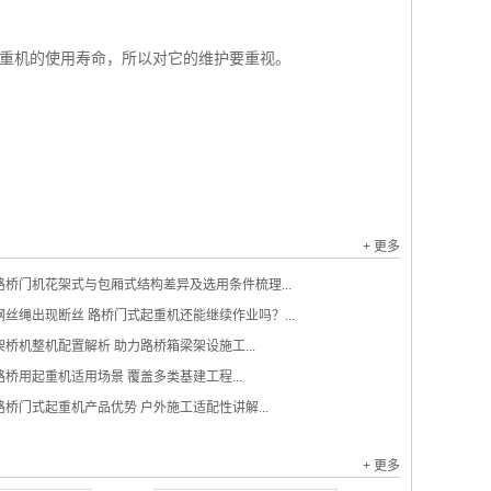
重机的使用寿命，所以对它的维护要重视。
+ 更多
路桥门机花架式与包厢式结构差异及选用条件梳理...
钢丝绳出现断丝 路桥门式起重机还能继续作业吗？...
架桥机整机配置解析 助力路桥箱梁架设施工...
路桥用起重机适用场景 覆盖多类基建工程...
路桥门式起重机产品优势 户外施工适配性讲解...
+ 更多