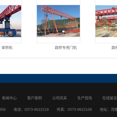
架桥机
路桥专用门机
路
新闻中心
客户案例
公司风采
生产现场
在线留言
356
电话：0373-8622218
传真：0373-8622108
地址：河