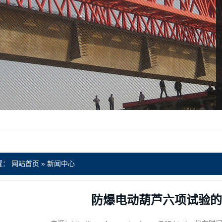
置：
网站首页
»
新闻中心
防爆电动葫芦六项试验的