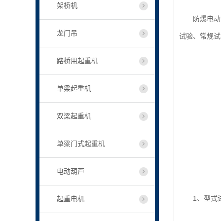
架桥机
防爆电动葫
龙门吊
试验、常规试
路桥用起重机
单梁起重机
双梁起重机
单梁门式起重机
电动葫芦
1、型式试
起重电机