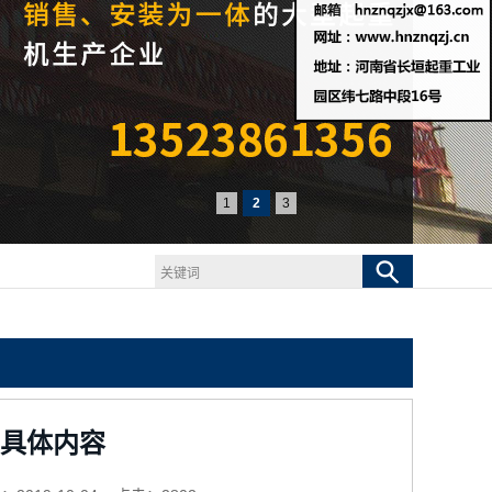
1
2
3
具体内容