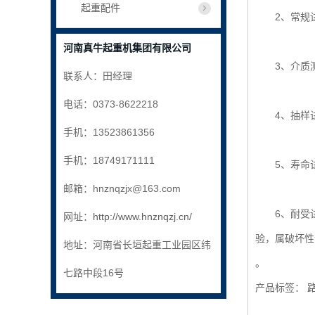
起重配件
2、常规试
河南真牛起重机集团有限公司
3、介质测
联系人：田经理
电话：0373-8622218
4、抽样试
手机：13523861356
手机：18749171111
5、寿命试
邮箱：hnznqzjx@163.com
6、耐受试
网址：
http://www.hnznqzj.cn/
验，属破坏性
地址：河南省长垣起重工业园区纬
。
七路中段16号
产品标签：