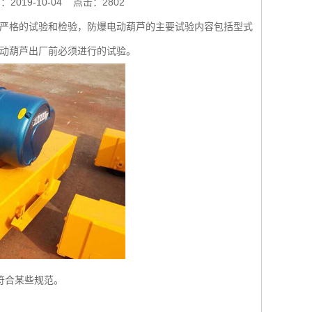
2019-10-04
点击：2802
严格的试验和检验，防爆电动葫芦的主要试验内容包括型式
动葫芦出厂前必须进行的试验。
符合某些规范。