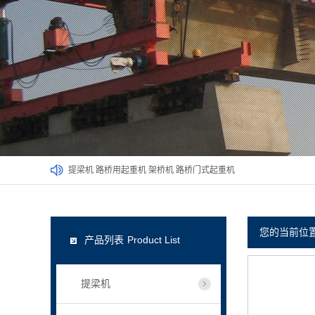
提梁机
路桥用起重机
架桥机
路桥门式起重机
您的当前位
产品列表
Product List
提梁机