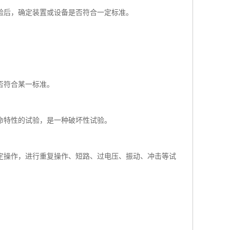
后，确定装置或设备是否符合一定标准。
。
否符合某一标准。
命特性的试验，是一种破坏性试验。
操作，进行重复操作、短路、过电压、振动、冲击等试