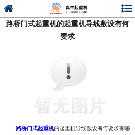
网站首页
路桥门式起重机的起重机导线敷设有何
公司简介
要求
新闻中心
产品中心
资质荣誉
公司风采
联系我们
路桥门式起重机
的起重机导线敷设有何要求有哪