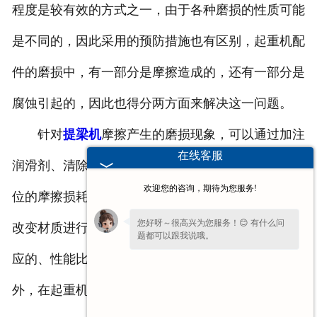
程度是较有效的方式之一，由于各种磨损的性质可能
是不同的，因此采用的预防措施也有区别，起重机配
件的磨损中，有一部分是摩擦造成的，还有一部分是
腐蚀引起的，因此也得分两方面来解决这一问题。
针对
提梁机
摩擦产生的磨损现象，可以通过加注
在线客服
润滑剂、清除摩擦位置的杂质颗粒等方式减少接触部
欢迎您的咨询，期待为您服务!
位的摩擦损耗;而对于腐蚀等造成的磨损，可以尽量
您好呀～很高兴为您服务！😊 有什么问
改变材质进行防范，尽量采用不易起化学或电化学反
题都可以跟我说哦。
应的、性能比较稳定的材质多铸造起重机配件，另
您好，在线客服已就位，方便说下需求
吗？我快速帮您对接处理。
外，在起重机配件表面覆盖防腐膜层也是有用的。