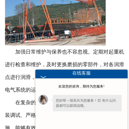
加强日常维护与保养也不容忽视。定期对起重机
进行检查和维护，及时更换磨损的零部件，对各润滑
在线客服
点进行润滑，确保机械部件的正常运转。同时，关注
欢迎您的咨询，期待为您服务!
电气系统的运行状况，防止电气故障引发安全事故。
您好呀～很高兴为您服务！😊 有什么问
在复杂的路桥施工现场，通过合理选型、规范安
题都可以跟我说哦。
装调试、严格操作规范以及加强日常维护保养等措
施，能够有效确保门式起重机的稳定运行，为路桥工