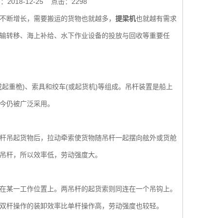
2018-12-25
点击：2298
不断增长，需要搬运的货物也就越多，
提梁机
也就越有需求
输转移、海上补给、水下作业设备的投放与回收等重要任
起重桅)、索具和绞车(或起货机)等组成。吊杆装置是船上
今仍被广泛采用。
杆吊起货物后，拉动牵索使货物随吊杆一起摆向舷外或货舱
吊杆，所以效率低，劳动强度大。
在某一工作位置上。两吊杆的起货索则同连在一个吊钩上。
双杆操作的装卸效率比单杆操作高，劳动强度也较轻。