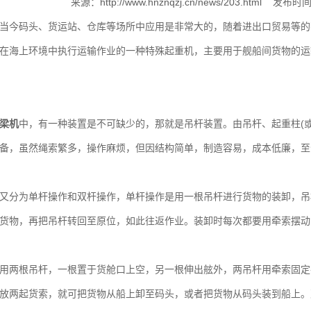
来源：
http://www.hnznqzj.cn/news/203.html
发布时间：
当今码头、货运站、仓库等场所中应用是非常大的，随着进出口贸易等的
在海上环境中执行运输作业的一种特殊起重机，主要用于舰船间货物的运
梁机
中，有一种装置是不可缺少的，那就是吊杆装置。由吊杆、起重柱(或
备，虽然绳索繁多，操作麻烦，但因结构简单，制造容易，成本低廉，至
分为单杆操作和双杆操作，单杆操作是用一根吊杆进行货物的装卸，吊
货物，再把吊杆转回至原位，如此往返作业。装卸时每次都要用牵索摆动
两根吊杆，一根置于货舱口上空，另一根伸出舷外，两吊杆用牵索固定
放两起货索，就可把货物从船上卸至码头，或者把货物从码头装到船上。