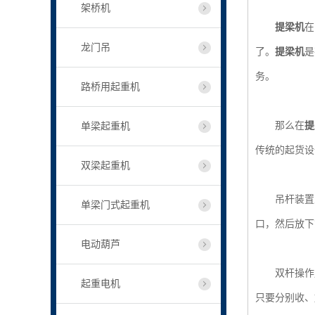
架桥机
提梁机
在
龙门吊
了。
提梁机
是
务。
路桥用起重机
那么在
提
单梁起重机
传统的起货设
双梁起重机
吊杆装置又
单梁门式起重机
口，然后放下
电动葫芦
双杆操作用
起重电机
只要分别收、