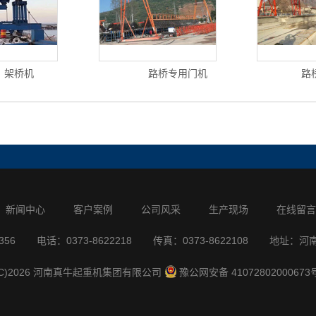
架桥机
路桥专用门机
路
新闻中心
客户案例
公司风采
生产现场
在线留言
356
电话：0373-8622218
传真：0373-8622108
地址：河
T(C)2026 河南真牛起重机集团有限公司
豫公网安备 41072802000673