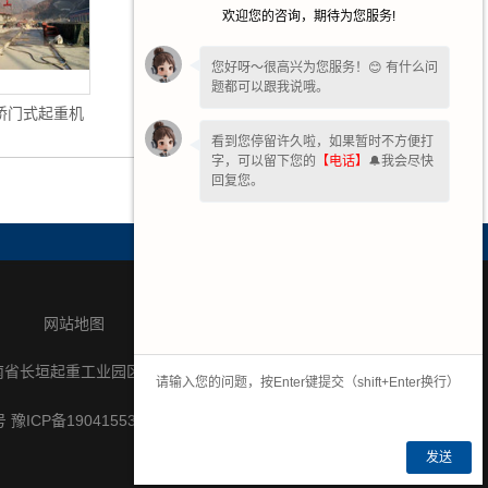
欢迎您的咨询，期待为您服务!
您好呀～很高兴为您服务！😊 有什么问
题都可以跟我说哦。
桥门式起重机
路桥门式起重机
看到您停留许久啦，如果暂时不方便打
字，可以留下您的
【电话】
🔔我会尽快
回复您。
网站地图
联系我们
南省长垣起重工业园区纬七路中段16号
号
豫ICP备19041553号-1
发送