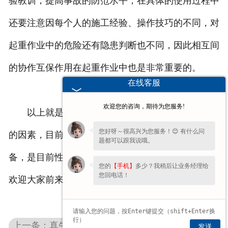
验教训，提高事故的防范水平，在具体的使用过程中
还要注意因每个人的施工经验、操作技巧的不同，对
起重作业中的危险还有隐患判断也不同，因此相互间
的协作互保作用在起重作业中也是非常重要的。
在线客服
欢迎您的咨询，期待为您服务!
以上就是河南真牛起重机在使用过程中需要考虑
您好呀～很高兴为您服务！😊 有什么问
的因素，目前真牛起重专业生产各种类型的起重机设
题都可以跟我说哦。
备，是目前性价比较高的起重品牌，品质更有保证，
您的
【手机】
多少？我稍后让业务经理给
您回电话！
欢迎大家前来了解。
上一条：真牛起重机主梁报废标准
发送