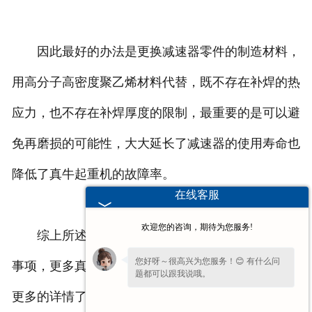
因此最好的办法是更换减速器零件的制造材料，
用高分子高密度聚乙烯材料代替，既不存在补焊的热
应力，也不存在补焊厚度的限制，最重要的是可以避
免再磨损的可能性，大大延长了减速器的使用寿命也
降低了真牛起重机的故障率。
在线客服
欢迎您的咨询，期待为您服务!
综上所述内容是真牛起重机厂家为你分享的相关
您好呀～很高兴为您服务！😊 有什么问
事项，更多真牛起重机讯息欢迎锁定我司网站来进行
题都可以跟我说哦。
更多的详情了解，主营产品有
架桥机
，
提梁机
，电