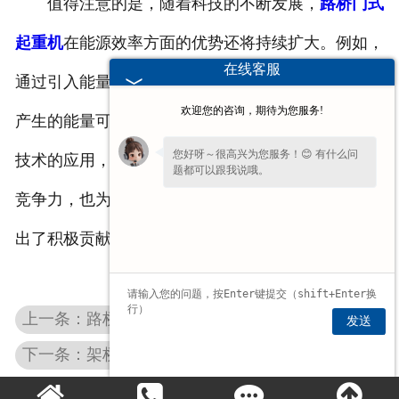
值得注意的是，随着科技的不断发展，
路桥门式
起重机
在能源效率方面的优势还将持续扩大。例如，
在线客服
通过引入能量回收系统，起重机在下降或制动过程中
欢迎您的咨询，期待为您服务!
产生的能量可以被回收利用，进一步降低能耗。这些
您好呀～很高兴为您服务！😊 有什么问
技术的应用，不仅有助于提升
路桥门式起重机
的市场
题都可以跟我说哦。
竞争力，也为推动绿色施工、实现可持续发展目标作
出了积极贡献。
上一条：路桥门式起重机在高风险环境中的安全性如何保证？
发送
下一条：架桥机的精准对位能力是否能确保桥梁构件安装的高精度？