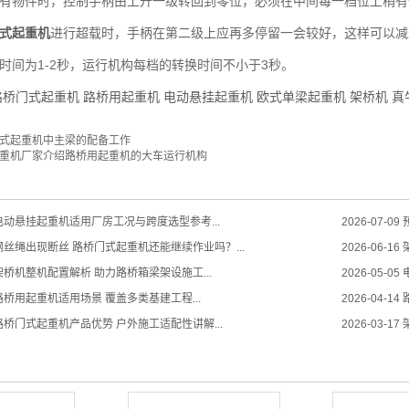
有物件时，控制手柄由上升一级转回到零位，必须在中间每一档位上稍有
式起重机
进行超载时，手柄在第二级上应再多停留一会较好，这样可以减
时间为1-2秒，运行机构每档的转换时间不小于3秒。
路桥门式起重机
路桥用起重机
电动悬挂起重机
欧式单梁起重机
架桥机
真
式起重机中主梁的配备工作
重机厂家介绍路桥用起重机的大车运行机构
动悬挂起重机适用厂房工况与跨度选型参考...
2026-07-09
丝绳出现断丝 路桥门式起重机还能继续作业吗？...
2026-06-16
桥机整机配置解析 助力路桥箱梁架设施工...
2026-05-05
桥用起重机适用场景 覆盖多类基建工程...
2026-04-14
桥门式起重机产品优势 户外施工适配性讲解...
2026-03-17