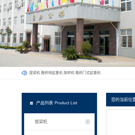
提梁机
路桥用起重机
架桥机
路桥门式起重机
您的当前位
产品列表
Product List
提梁机