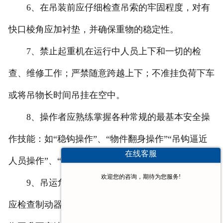
6、在吊装前应仔细检查吊索的牢固程度，对有
快口棱角应加衬垫，并确保重物的稳定性。
7、禁止起重机在运行中人员上下和一切的检
查、维修工作；严禁随意跨越上下；不准挂负荷下车
或将吊物长时间吊挂在空中。
8、操作者应熟练掌握各种常规的最基本安全操
作技能：如“稳钩操作”、“物件翻身操作”“吊钩逼近
在线客服
人员操作”、“制动器失灵紧急操作”等。
欢迎您的咨询，期待为您服务!
9、吊运危险物品和所吊物接近满载时，吊运前
您好呀～很高兴为您服务！😊 有什么问
应检查制动器，起升150~200mm作静态制动，若可
题都可以跟我说哦。