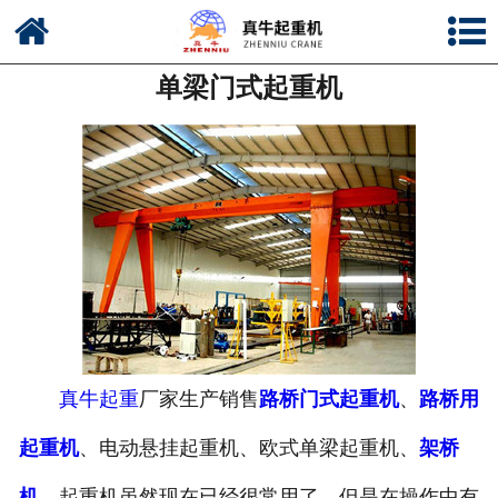
网站首页
单梁门式起重机
公司简介
新闻中心
产品中心
资质荣誉
公司风采
联系我们
真牛起重
厂家生产销售
路桥门式起重机
、
路桥用
起重机
、电动悬挂起重机、欧式单梁起重机、
架桥
机
，起重机虽然现在已经很常用了，但是在操作中有